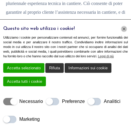
pluriennale esperienza tecnica in cantiere. Ciò consente di poter
garantire al proprio cliente l’assistenza necessaria in cantiere, e di
partecipare costantemente ed attivamente a tutti gli step
Questo sito web utilizza i cookie!
indispensabili e relativi ai lavori di rilievo e di posa in opera delle
Utilizziamo i cookie per personalizzare contenuti ed annunci, per fornire funzionalità dei
strutture progettate.. Grazie all’assistenza in cantiere durante i
social media e per analizzare il nostro traffico. Condividiamo inoltre informazioni sul
momenti di rilievo e posa in opera, lo studio fornisce assistenza
modo in cui utilizza il nostro sito con i nostri partner che si occupano di analisi dei dati
web, pubblicità e social media, i quali potrebbero combinarle con altre informazioni che
anche nel momento in cui si rende necessario, per far
ha fornito loro o che hanno raccolto dal suo utilizzo dei loro servizi.
Leggi di più
comprendere al meglio la gestione degli spazi, la costruzione
Accetta selezionato
Rifiuta
Informazioni sui cookie
direttamente sul terreno destinato ad accogliere la struttura
Accetta tutti i cookie
prefabbricata.
Se volete ricevere maggiori informazioni in merito alla nostra
attività potete contattarci sul nostro numero di telefono oppure
Necessario
Preferenze
Analitici
utilizzare le forme di contatto che trovate indicate sul sito web.
Marketing