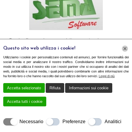
Grazie alla esperienza acquisita come tecnico
Questo sito web utilizza i cookie!
commerciale presso la multinazionale tedesca Sema
software, il Per.Ed.Ind. Danni Fontanive è in grado di
Utilizziamo i cookie per personalizzare contenuti ed annunci, per fornire funzionalità dei
social media e per analizzare il nostro traffico. Condividiamo inoltre informazioni sul
fornire assistenza tecnica sul uso del software
modo in cui utilizza il nostro sito con i nostri partner che si occupano di analisi dei dati
web, pubblicità e social media, i quali potrebbero combinarle con altre informazioni che
CAD/CAM SEMA per l’edilizia in legno a tutti gli
ha fornito loro o che hanno raccolto dal suo utilizzo dei loro servizi.
Leggi di più
operatori che utilizzano questo software, sia per
Accetta selezionato
Rifiuta
Informazioni sui cookie
quanto riguarda il progetto della struttura in legno sia
Accetta tutti i cookie
per quanto riguarda l’interfaccia con le varie macchine
a controllo numerico utilizzando i formati .bvn .btl .bvx
.dxf. Per ricevere ulteriori informazioni sul servizio di
Necessario
Preferenze
Analitici
assistenza, è possibile contattare direttamente lo